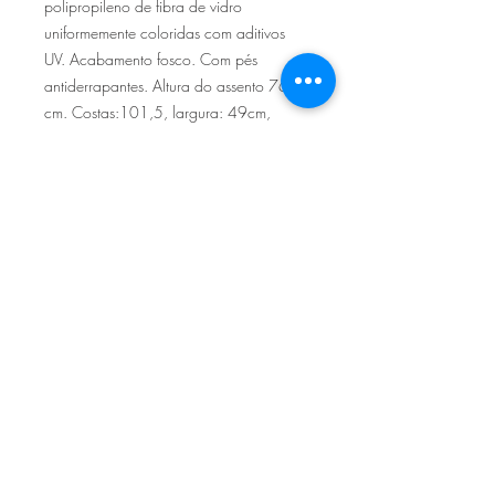
polipropileno de fibra de vidro
uniformemente coloridas com aditivos
UV. Acabamento fosco. Com pés
antiderrapantes. Altura do assento 76
cm. Costas:101,5, largura: 49cm,
Profundidade: 52,5cm Resina reciclável
Sítio de Sº Pedro
Estrada Nacional 125 - km133
8800 - TAVIRA - ALGARVE
©2022
Reclamação electrónica
ALLAL