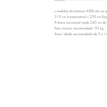
s medidas do balanço KATA são as se
319 cm (comprimento) x 250 cm (larg
A barra transversal mede 240 cm de
Peso maximo recomendado: 95 kg
Aviso: Idade recomendada de 3 a 1
Sítio de Sº Pedro
Estrada Nacional 125 - km133
8800 - TAVIRA - ALGARVE
©2022
Reclamação electrónica