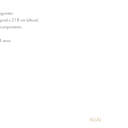
guintes:
ura) x 218 cm (altura).
 comprimento.
4 anos
ALLAL