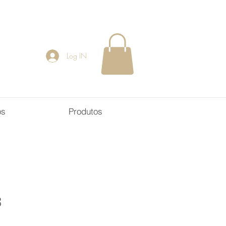
Log IN
os
Produtos
8