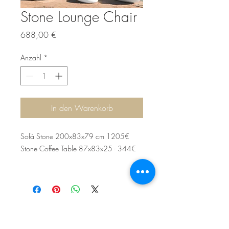
Stone Lounge Chair
Preis
688,00 €
Anzahl
*
In den Warenkorb
Sofá Stone 200x83x79 cm 1205€
Stone Coffee Table 87x83x25 - 344€
Sítio de Sº Pedro
Estrada Nacional 125 - km133
8800 - TAVIRA - ALGARVE