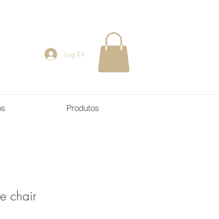
Log IN
os
Produtos
e chair