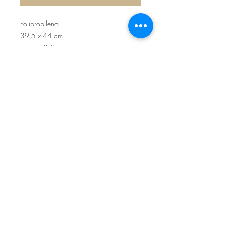
Polipropileno
39,5 x 44 cm
altura 38.5 cm
Sítio de Sº Pedro
Estrada Nacional 125 - km133
8800 - TAVIRA - ALGARVE
©2022
Reclamação electrónica
ALLAL