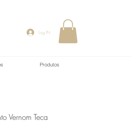
Log IN
os
Produtos
to Vernom Teca