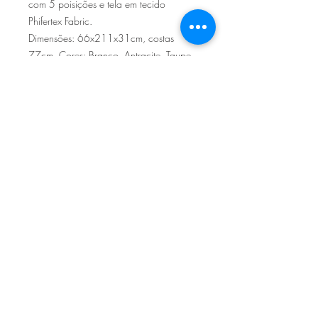
com 5 poisições e tela em tecido
Phifertex Fabric.
Dimensões: 66x211x31cm, costas
77cm. Cores: Branco, Antracite, Taupe.
Sítio de Sº Pedro
Estrada Nacional 125 - km133
8800 - TAVIRA - ALGARVE
©2022
Reclamação electrónica
ALLAL