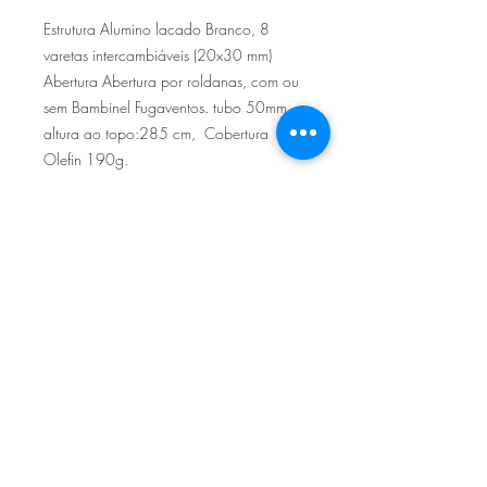
Estrutura Alumino lacado Branco, 8
varetas intercambiáveis (20x30 mm)
Abertura Abertura por roldanas, com ou
sem Bambinel Fugaventos. tubo 50mm,
altura ao topo:285 cm, Cobertura
Olefin 190g.
Base não incluída.
Opção impermeável
Sítio de Sº Pedro
Estrada Nacional 125 - km133
8800 - TAVIRA - ALGARVE
©2022
Reclamação electrónica